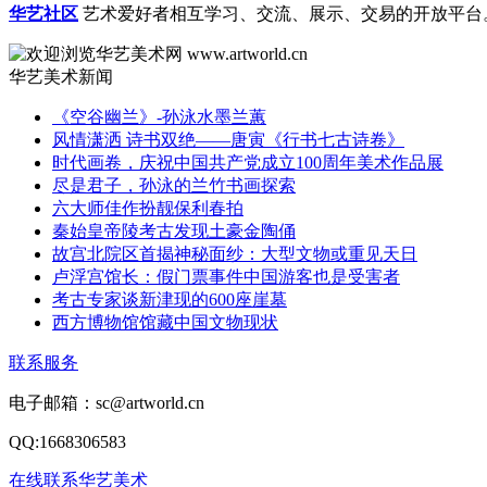
华艺社区
艺术爱好者相互学习、交流、展示、交易的开放平台
华艺美术新闻
《空谷幽兰》-孙泳水墨兰蕙
风情潇洒 诗书双绝——唐寅《行书七古诗卷》
时代画卷，庆祝中国共产党成立100周年美术作品展
尽是君子，孙泳的兰竹书画探索
六大师佳作扮靓保利春拍
秦始皇帝陵考古发现土豪金陶俑
故宫北院区首揭神秘面纱：大型文物或重见天日
卢浮宫馆长：假门票事件中国游客也是受害者
考古专家谈新津现的600座崖墓
西方博物馆馆藏中国文物现状
联系服务
电子邮箱：sc@artworld.cn
QQ:1668306583
在线联系华艺美术