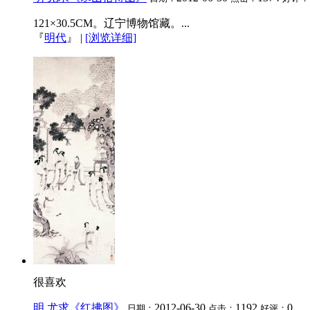
121×30.5CM。辽宁博物馆藏。...
『
明代
』
|
[浏览详细]
很喜欢
明 尤求《红拂图》
2012-06-30
1192
0
日期：
点击：
好评：