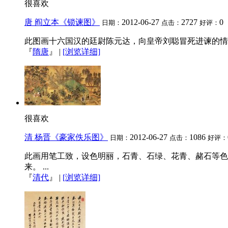
很喜欢
唐 阎立本《锁谏图》
2012-06-27
2727
0
日期：
点击：
好评：
此图画十六国汉的廷尉陈元达，向皇帝刘聪冒死进谏的情景.
『
隋唐
』
|
[浏览详细]
很喜欢
清 杨晋《豪家佚乐图》
2012-06-27
1086
日期：
点击：
好评：
此画用笔工致，设色明丽，石青、石绿、花青、赭石等色
来。 ...
『
清代
』
|
[浏览详细]