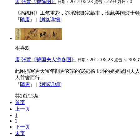
唐 张萱《捣练图》
2012-06-23
2593
0
日期：
点击：
好评：
《捣练图》工笔重彩，亦系宋徽宗摹本，现藏美国波士顿
『
隋唐
』
|
[浏览详细]
很喜欢
唐 张萱《虢国夫人游春图》
2012-06-23
2906
日期：
点击：
此图描写唐天宝年间唐玄宗的宠妃杨玉环的姐姐虢国夫人
人并辔而行...
『
隋唐
』
|
[浏览详细]
共2页/13条
首页
上一页
1
2
下一页
末页