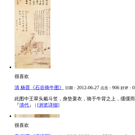
很喜欢
清 杨晋《石谷骑牛图》
2012-06-27
906
0
日期：
点击：
好评：
此图中王翠头戴斗笠，身垫蓑衣，骑于牛背之上，缓缓而
『
清代
』
|
[浏览详细]
很喜欢