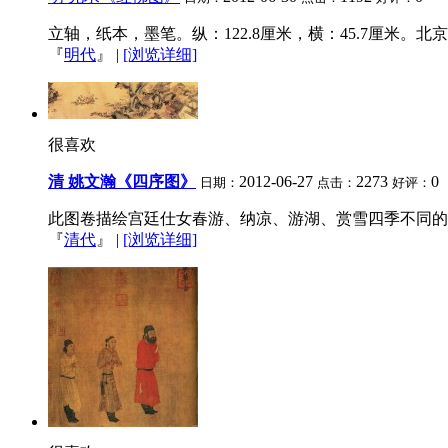
立轴，纸本，墨笔。纵：122.8厘米，横：45.7厘米。北京
『
明代
』
|
[浏览详细]
很喜欢
清 姚文瀚《四序图》
2012-06-27
2273
0
日期：
点击：
好评：
此图卷描绘宫廷仕女春游、纳凉、游湖、赏雪四季不同的
『
清代
』
|
[浏览详细]