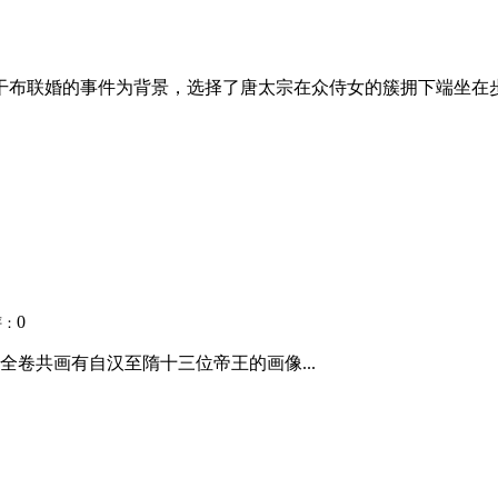
干布联婚的事件为背景，选择了唐太宗在众侍女的簇拥下端坐在步
0
评：
卷共画有自汉至隋十三位帝王的画像...