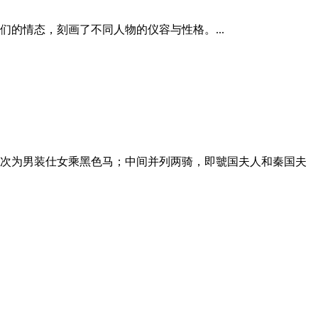
的情态，刻画了不同人物的仪容与性格。...
次为男装仕女乘黑色马；中间并列两骑，即虢国夫人和秦国夫