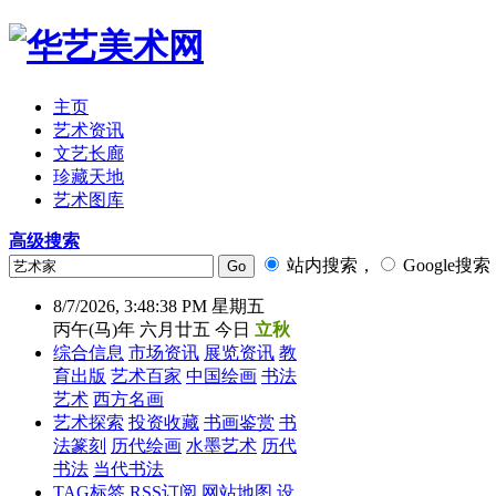
主页
艺术资讯
文艺长廊
珍藏天地
艺术图库
高级搜索
站内搜索，
Google搜索
8/7/2026, 3:48:39 PM 星期五
丙午(马)年 六月廿五 今日
立秋
综合信息
市场资讯
展览资讯
教
育出版
艺术百家
中国绘画
书法
艺术
西方名画
艺术探索
投资收藏
书画鉴赏
书
法篆刻
历代绘画
水墨艺术
历代
书法
当代书法
TAG标签
RSS订阅
网站地图
设