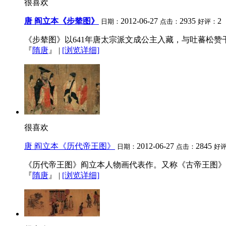
很喜欢
唐 阎立本《步辇图》
2012-06-27
2935
2
日期：
点击：
好评：
《步辇图》以641年唐太宗派文成公主入藏，与吐蕃松赞
『
隋唐
』
|
[浏览详细]
很喜欢
唐 阎立本《历代帝王图》
2012-06-27
2845
日期：
点击：
好
《历代帝王图》阎立本人物画代表作。又称《古帝王图》全
『
隋唐
』
|
[浏览详细]