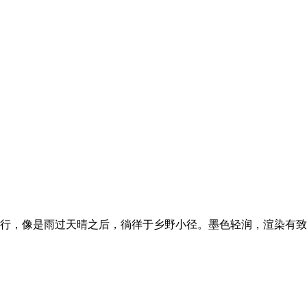
行，像是雨过天晴之后，徜徉于乡野小径。墨色轻润，渲染有致，