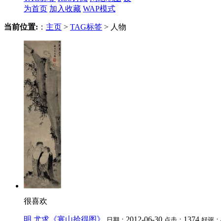
为首页
加入收藏
WAP模式
当前位置:
：
主页
>
TAG标签
> 人物
很喜欢
明 尤求《寒山拾得图》
2012-06-30
1374
日期：
点击：
好评：