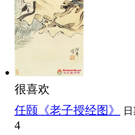
很喜欢
任颐《老子授经图》
日
4