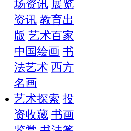
场资讯
展览
资讯
教育出
版
艺术百家
中国绘画
书
法艺术
西方
名画
艺术探索
投
资收藏
书画
鉴赏
书法篆