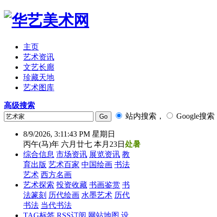
主页
艺术资讯
文艺长廊
珍藏天地
艺术图库
高级搜索
站内搜索，
Google搜索
8/9/2026, 3:11:43 PM 星期日
丙午(马)年 六月廿七 本月23日
处暑
综合信息
市场资讯
展览资讯
教
育出版
艺术百家
中国绘画
书法
艺术
西方名画
艺术探索
投资收藏
书画鉴赏
书
法篆刻
历代绘画
水墨艺术
历代
书法
当代书法
TAG标签
RSS订阅
网站地图
设