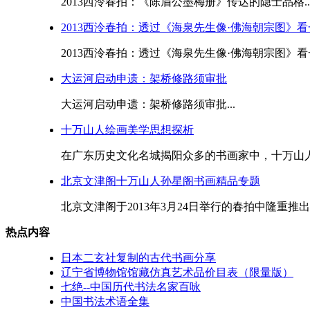
2013西泠春拍：《陈眉公墨梅册》传达的隐士品格..
2013西泠春拍：透过《海泉先生像·佛海朝宗图》
2013西泠春拍：透过《海泉先生像·佛海朝宗图》看一
大运河启动申遗：架桥修路须审批
大运河启动申遗：架桥修路须审批...
十万山人绘画美学思想探析
在广东历史文化名城揭阳众多的书画家中，十万山人孙
北京文津阁十万山人孙星阁书画精品专题
北京文津阁于2013年3月24日举行的春拍中隆重推出
热点内容
日本二玄社复制的古代书画分享
辽宁省博物馆馆藏仿真艺术品价目表（限量版）
七绝--中国历代书法名家百咏
中国书法术语全集