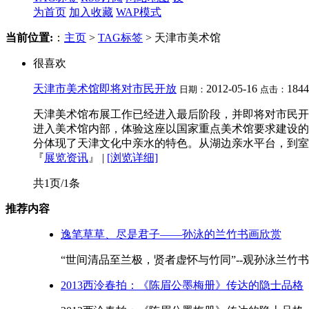
为首页
加入收藏
WAP模式
当前位置:
：
主页
>
TAG标签
> 天津市美术馆
很喜欢
天津市美术馆即将对市民开放
2012-05-16
184
日期：
点击：
天津美术馆布展工作已经进入最后阶段，并即将对市民开
进入美术馆内部，体验这座以国家重点美术馆要求建设的
分体现了天津文化中亲水的特色。从湖边亲水平台，到室
『
展览资讯
』
|
[浏览详细]
共1页/1条
推荐内容
逸笔草草、尽是君子——孙泳的兰竹书画欣赏
“世间清品至兰极，贤者虚怀与竹同”--观孙泳兰竹书画
2013西泠春拍：《陈眉公墨梅册》传达的隐士品格