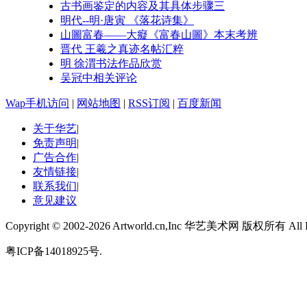
古书画鉴定的内容及其具体步骤三
明代--明·唐寅 《落花诗集》
山圖富春——大癡《富春山圖》本末考辨
晋代 王羲之真迹名帖汇粹
明 徐渭书法作品欣赏
吴冠中相关评论
Wap手机访问
|
网站地图
|
RSS订阅
|
百度新闻
关于华艺
|
免责声明
|
广告合作
|
友情链接
|
联系我们
|
意见建议
Copyright © 2002-
2026 Artworld.cn,Inc 华艺美术网 版权所有 All Ri
粤ICP备14018925号.