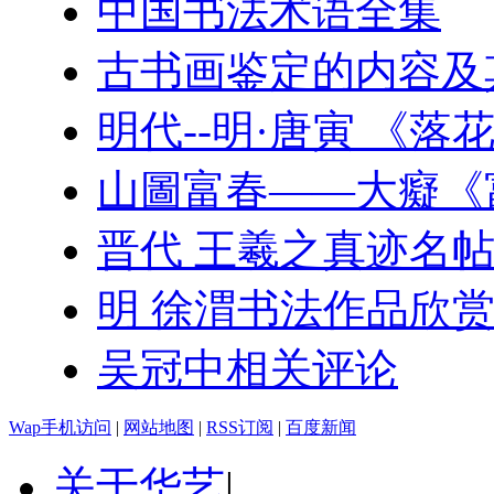
中国书法术语全集
古书画鉴定的内容及
明代--明·唐寅 《落
山圖富春——大癡《
晋代 王羲之真迹名
明 徐渭书法作品欣
吴冠中相关评论
Wap手机访问
|
网站地图
|
RSS订阅
|
百度新闻
关于华艺
|