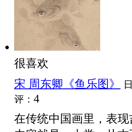
很喜欢
宋 周东卿《鱼乐图》
4
评：
在传统中国画里，表现