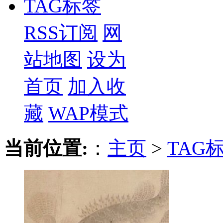
TAG标签
RSS订阅
网
站地图
设为
首页
加入收
藏
WAP模式
当前位置:
：
主页
>
TAG