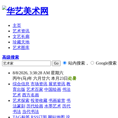
主页
艺术资讯
文艺长廊
珍藏天地
艺术图库
高级搜索
站内搜索，
Google搜索
8/8/2026, 3:38:29 AM 星期六
丙午(马)年 六月廿六 本月23日
处暑
综合信息
市场资讯
展览资讯
教
育出版
艺术百家
中国绘画
书法
艺术
西方名画
艺术探索
投资收藏
书画鉴赏
书
法篆刻
历代绘画
水墨艺术
历代
书法
当代书法
TAG标签
RSS订阅
网站地图
设