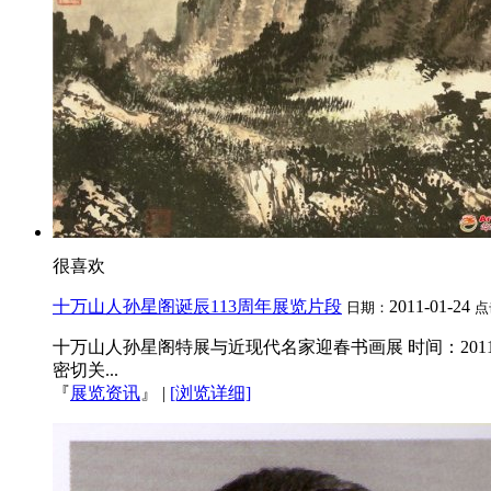
很喜欢
十万山人孙星阁诞辰113周年展览片段
2011-01-24
日期：
点
十万山人孙星阁特展与近现代名家迎春书画展 时间：2011
密切关...
『
展览资讯
』
|
[浏览详细]