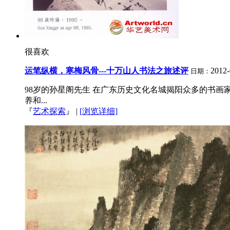
很喜欢
运笔纵横，寒梅风骨---十万山人书法之旅述评
2012
日期：
98岁的孙星阁先生 在广东历史文化名城揭阳众多的书画
养和...
『
艺术探索
』
|
[浏览详细]