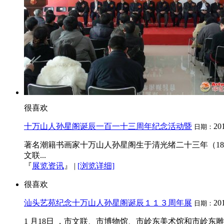
很喜欢
十万山人孙星阁诞辰一百一十三周年纪念活动暨
20
日期：
著名潮籍书画家十万山人孙星阁生于清光绪二十三年（1
文联...
『
展览资讯
』
|
[浏览详细]
很喜欢
汕头艺苑纪念十万山人孙星阁诞辰１１３周年展
20
日期：
1 月18日 ，市文联、市博物馆、市岭东美术馆和市岭