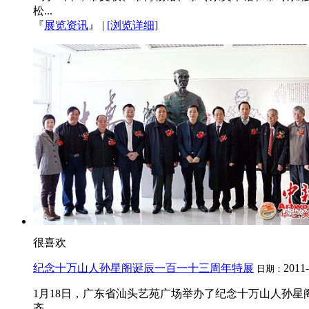
松...
『
展览资讯
』
|
[浏览详细]
很喜欢
纪念十万山人孙星阁诞辰一百一十三周年特展
2011
日期：
1月18日，广东省汕头艺苑广场举办了纪念十万山人孙
齐...