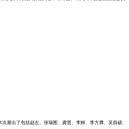
。本次展出了包括赵左、张瑞图、龚贤、李鱓、李方膺、吴昌硕、