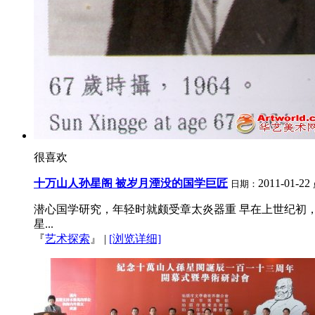
很喜欢
十万山人孙星阁 被岁月湮没的国学巨匠
2011-01-22
日期：
潜心国学研究，年轻时就颇受章太炎器重 早在上世纪初
星...
『
艺术探索
』
|
[浏览详细]